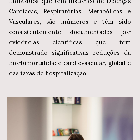
indivíduos que tem
histórico de
D
oenças
Cardíacas, Respiratórias
,
M
etabólicas e
Vasculares,
são inúmeros e têm sido
consistentemente documentados
por
evidências científicas que tem
demonstrado significativas reduções da
morbimortalidade cardiovascular
,
global
e
das
taxas de hospitalização.